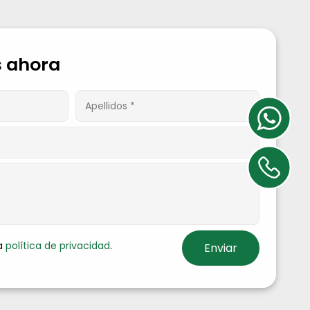
 ahora
la
política de privacidad
.
Enviar