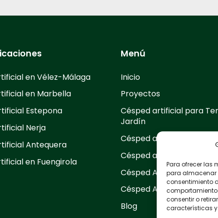
icaciones
Menú
tificial en Vélez-Málaga
Inicio
ificial en Marbella
Proyectos
ificial Estepona
Césped artificial para Te
Jardín
ificial Nerja
Césped artificial para Ev
tificial Antequera
Césped artificial para M
ificial en Fuengirola
Para ofrecer las 
Césped Artificial para Gi
para almacenar y
consentimiento d
Césped Artificial Decorat
comportamiento d
consentir o retir
Blog
características y