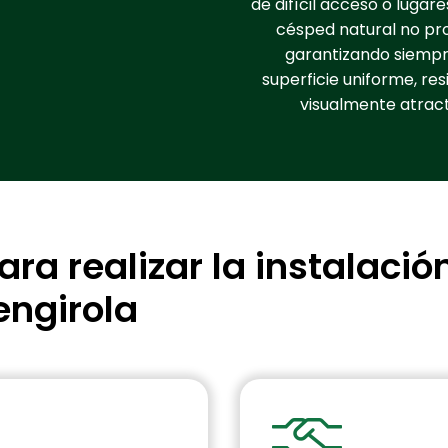
de difícil acceso o lugar
césped natural no pr
garantizando siemp
superficie uniforme, res
visualmente atract
a realizar la instalació
engirola