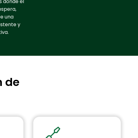
es donde el
ospera,
re una
istente y
iva.
n de