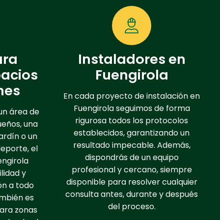
ara
Instaladores en
pacios
Fuengirola
nes
En cada proyecto de instalación en
Fuengirola seguimos de forma
 un área de
rigurosa todos los protocolos
ueños, una
establecidos, garantizando un
ardín o un
resultado impecable. Además,
eporte, el
dispondrás de un equipo
engirola
profesional y cercano, siempre
lidad y
disponible para resolver cualquier
ón a todo
consulta antes, durante y después
ambién es
del proceso.
para zonas