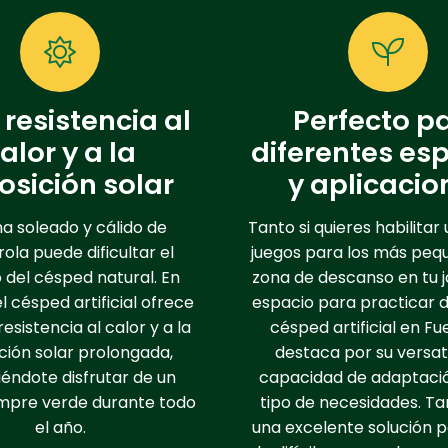
resistencia al
Perfecto p
alor y a la
diferentes es
osición solar
y aplicacio
ma soleado y cálido de
Tanto si quieres habilitar
ola puede dificultar el
juegos para los más peq
 del césped natural. En
zona de descanso en tu j
l césped artificial ofrece
espacio para practicar d
resistencia al calor y a la
césped artificial en Fu
ción solar prolongada,
destaca por su versati
éndote disfrutar de un
capacidad de adaptaci
empre verde durante todo
tipo de necesidades. T
el año.
una excelente solución 