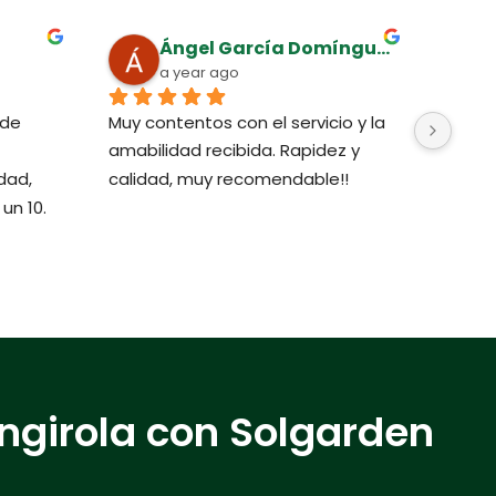
Ángel García Domínguez
a year ago
de 
Muy contentos con el servicio y la 
Es un 
amabilidad recibida. Rapidez y 
con el
ad, 
calidad, muy recomendable!!
lleno 
un 10.
Reco
engirola con Solgarden