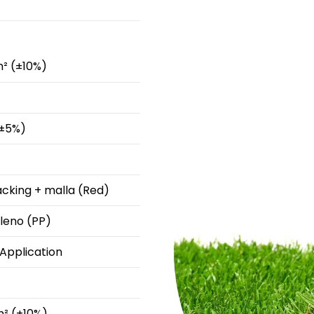
² (±10%)
±5%)
cking + malla (Red)
ileno (PP)
Application
² (±10%)