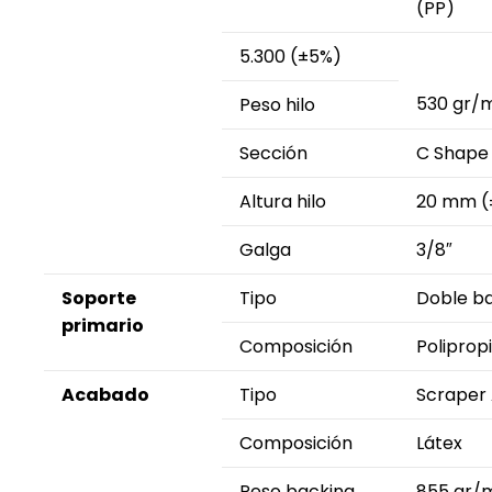
(PP)
5.300 (±5%)
530 gr/m
Peso hilo
Sección
C Shape
Altura hilo
20 mm (
Galga
3/8″
Soporte
Tipo
Doble ba
primario
Composición
Poliprop
Acabado
Tipo
Scraper 
Composición
Látex
Peso backing
855 gr/m