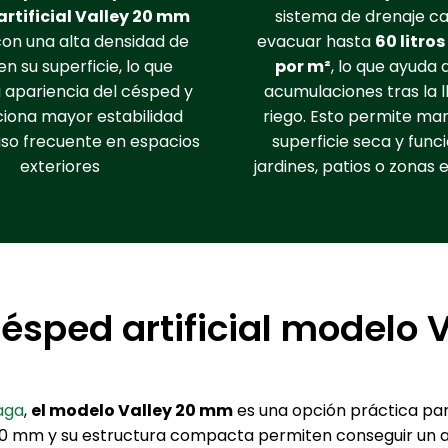
rtificial Valley 20 mm
sistema de drenaje c
on una alta densidad de
evacuar hasta
60 litro
en su superficie, lo que
por m²
, lo que ayuda 
 apariencia del césped y
acumulaciones tras la ll
iona mayor estabilidad
riego. Esto permite ma
uso frecuente en espacios
superficie seca y func
exteriores
jardines, patios o zonas e
sped artificial modelo 
aga
,
el modelo Valley 20 mm
es una opción práctica par
e 20 mm y su estructura compacta permiten conseguir un 