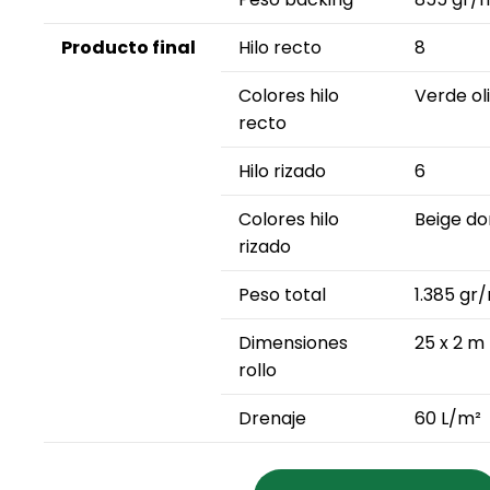
Producto final
Hilo recto
8
Colores hilo
Verde ol
recto
Hilo rizado
6
Colores hilo
Beige do
rizado
Peso total
1.385 gr
Dimensiones
25 x 2 m
rollo
Drenaje
60 L/m²