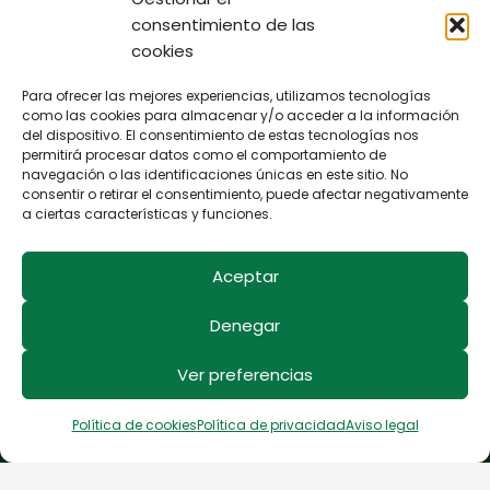
consentimiento de las
Menú
cookies
Inicio
Para ofrecer las mejores experiencias, utilizamos tecnologías
Proyectos
como las cookies para almacenar y/o acceder a la información
del dispositivo. El consentimiento de estas tecnologías nos
Césped artificial para Terraza y Jardín
permitirá procesar datos como el comportamiento de
navegación o las identificaciones únicas en este sitio. No
Césped artificial para Eventos
consentir o retirar el consentimiento, puede afectar negativamente
a ciertas características y funciones.
Césped artificial para Mascotas
Césped Artificial para Gimnasios
Aceptar
Césped Artificial Decorativo
Denegar
Blog
Ver preferencias
Contacto
Política de cookies
Política de privacidad
Aviso legal
Legales